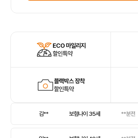
장**
보험나이 41세
**분전
홍**
보험나이 25세
**분전
ECO 마일리지
할인특약
제**
보험나이 53세
**분전
블랙박스 장착
김**
보험나이 59세
**분전
할인특약
김**
보험나이 35세
**분전
임**
보험나이 49세
**분전