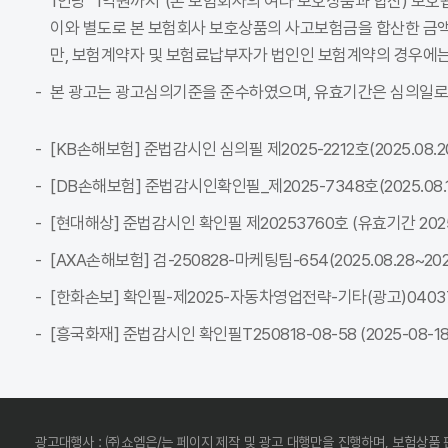
1인당 "1억원까지"(본 보험회사의 여타 보호상품과 합산) 보호
이와 별도로 본 보험회사 보호상품의 사고보험금을 합산한 금액이
만, 보험계약자 및 보험료납부자가 법인인 보험계약의 경우에는
본 광고는 광고심의기준을 준수하였으며, 유효기간은 심의일로
[KB손해보험] 준법감시인 심의필 제2025-2212호(2025.08.20~
[DB손해보험] 준법감시인확인필_제2025-7348호(2025.08.18~
[현대해상] 준법감시인 확인필 제20253760호 (유효기간 2025-08
[AXA손해보험] 검-250828-마케팅팀-654(2025.08.28~2026
[한화손보] 확인필-제2025-자동차영업전략-기타(광고)04037C-전
[흥국화재] 준법감시인 확인필T250818-08-58 (2025-08-18 ~
광고대행사 : ㈜쇼엠은/는 페이지 제작 및 광고 대행만을 진행하며, 보험상품